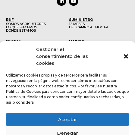
BNF
SUMINISTRO
SOMOS AGRICULTORES
12 MESES
LO QUE HACEMOS
DEL CAMPO AL HOGAR
DÓNDE ESTAMOS
FRUTAS
MARCAS
CÍTRICOS
BOLLO
Gestionar el
MELÓN Y SANDÍA
BRUÑO
CAQUI
UVA
consentimiento de las
AGUACATE
cookies
SOSTENIBILIDAD
TALENTO
INICIATIVAS
SOMOS NATURAL PEOPLE
Utilizamos cookies propias y de terceros para facilitar su
MEMORIA ANUAL 2024
OFERTAS DE TRABAJO
MEMORIA ANUAL 2023
ÚNETE AL EQUIPO
navegación en la página web, conocer cómo interactúas con
MEMORIA ANUAL 2022
nosotros y recopilar datos estadísticos. Por favor, lee nuestra
Política de Cookies para conocer con mayor detalle las cookies que
INFORMACION
MAGAZINE
usamos, su finalidad y como poder configurarlas o rechazarlas, si
POLÍTICA DE PRIVACIDAD
AVISO LEGAL
así lo considera.
POLÍTICA DE COOKIES
CANAL ÉTICO
FUSIÓN
Aceptar
AGRICULTURA SOSTENIBLE
Denegar